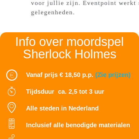
voor jullie zijn. Eventpoint werkt
gelegenheden.
Info over moordspel
Sherlock Holmes
Vanaf prijs € 18,50 p.p.
(Zie prijzen)
Tijdsduur ca. 2,5 tot 3 uur
Alle steden in Nederland
Inclusief alle benodigde materialen