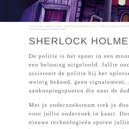
Team uitje | bedrijf uitje | familiedag |Team Event | Afdeling uitje | Fami
relatiedag |personeelsuitje
SHERLOCK HOLME
De politie is het spoor in een moo
een beloning uitgeloofd. Jullie on
assisteert de politie bij het oplos
weinig bekend, geen signalement,
aanknopingspunten die naar de dad
Met je onderzoeksteam trek je doo
voor jullie onderzoek in kaart. D
nieuwe technologieën sporen jullie