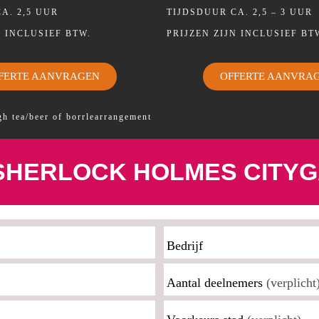
A. 2,5 UUR
TIJDSDUUR CA. 2,5 – 3 UUR
N INCLUSIEF BTW.
PRIJZEN ZIJN INCLUSIEF BT
FERTE AANVRAGEN
OFFERTE AANVRA
igh tea/beer of borrlearrangement
SHERLOCK HOLMES CITYG
Bedrijf
Aantal deelnemers
(verplicht